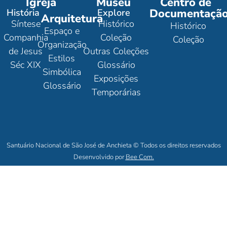
Igreja
Museu
Centro de
Documentaçã
História
Explore
Arquitetura
Síntese
Histórico
Histórico
Espaço e
Companhia
Coleção
Coleção
Organização
de Jesus
Outras Coleções
Estilos
Séc XIX
Glossário
Simbólica
Exposições
Glossário
Temporárias
Santuário Nacional de São José de Anchieta © Todos os direitos reservados
Desenvolvido por
Bee Com.