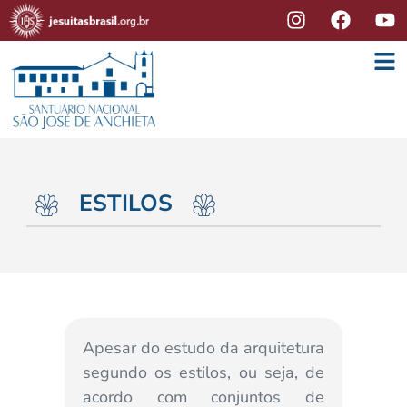
ESTILOS
Apesar do estudo da arquitetura
O que da
segundo os estilos, ou seja, de
chegou 
acordo com conjuntos de
alas re