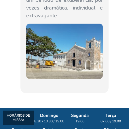
vezes dramática, individual e
igreja d
extravagante.
Domingo
Segunda
Terça
HORÁRIOS DE
MISSA:
8:30 / 10:30 / 19:00
19:00
07:00 / 19:00