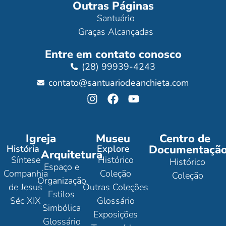
Outras Páginas
Santuário
Graças Alcançadas
Entre em contato conosco
(28) 99939-4243
contato@santuariodeanchieta.com
Igreja
Museu
Centro de
Documentaçã
História
Explore
Arquitetura
Síntese
Histórico
Histórico
Espaço e
Companhia
Coleção
Coleção
Organização
de Jesus
Outras Coleções
Estilos
Séc XIX
Glossário
Simbólica
Exposições
Glossário