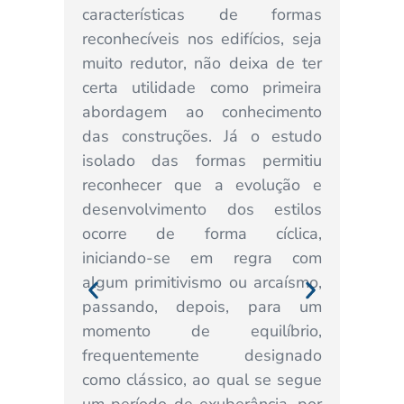
características de formas
XVI e XV
reconhecíveis nos edifícios, seja
anexas, 
muito redutor, não deixa de ter
e a pr
certa utilidade como primeira
provis
abordagem ao conhecimento
decorria
das construções. Já o estudo
da resid
isolado das formas permitiu
maneiris
reconhecer que a evolução e
tive
desenvolvimento dos estilos
supervis
ocorre de forma cíclica,
Franci
iniciando-se em regra com
arquite
algum primitivismo ou arcaísmo,
segundo
passando, depois, para um
de três 
momento de equilíbrio,
das ig
frequentemente designado
diferen
como clássico, ao qual se segue
única a
um período de exuberância, por
de Jesu