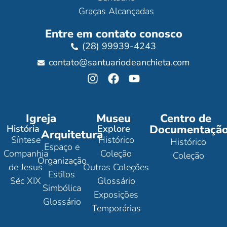
Graças Alcançadas
Entre em contato conosco
(28) 99939-4243
contato@santuariodeanchieta.com
Igreja
Museu
Centro de
Documentaçã
História
Explore
Arquitetura
Síntese
Histórico
Histórico
Espaço e
Companhia
Coleção
Coleção
Organização
de Jesus
Outras Coleções
Estilos
Séc XIX
Glossário
Simbólica
Exposições
Glossário
Temporárias