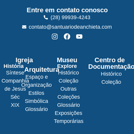
Entre em contato conosco
(28) 99939-4243
contato@santuariodeanchieta.com
Igreja
Museu
Centro de
Documentaçã
História
Explore
Arquitetura
Síntese
Histórico
Histórico
Espaço e
Companhia
Coleção
Coleção
Organização
de Jesus
Outras
Estilos
Séc
Coleções
Simbólica
XIX
Glossário
Glossário
Exposições
Temporárias