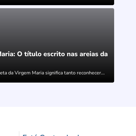
ria: O título escrito nas areias da
a da Virgem Maria significa tanto reconhecer...