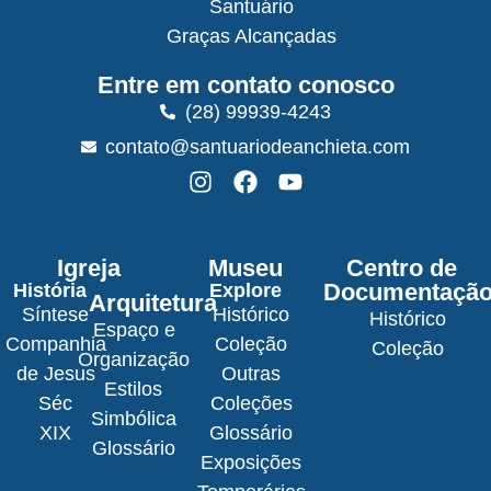
Santuário
Graças Alcançadas
Entre em contato conosco
(28) 99939-4243
contato@santuariodeanchieta.com
Igreja
Museu
Centro de
Documentaçã
História
Explore
Arquitetura
Síntese
Histórico
Histórico
Espaço e
Companhia
Coleção
Coleção
Organização
de Jesus
Outras
Estilos
Séc
Coleções
Simbólica
XIX
Glossário
Glossário
Exposições