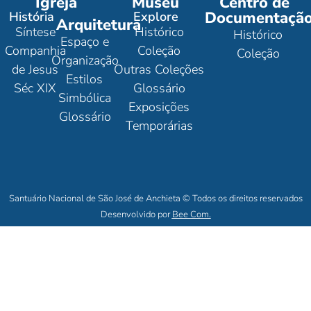
Igreja
Museu
Centro de
Documentaçã
História
Explore
Arquitetura
Síntese
Histórico
Histórico
Espaço e
Companhia
Coleção
Coleção
Organização
de Jesus
Outras Coleções
Estilos
Séc XIX
Glossário
Simbólica
Exposições
Glossário
Temporárias
Santuário Nacional de São José de Anchieta © Todos os direitos reservados
Desenvolvido por
Bee Com.