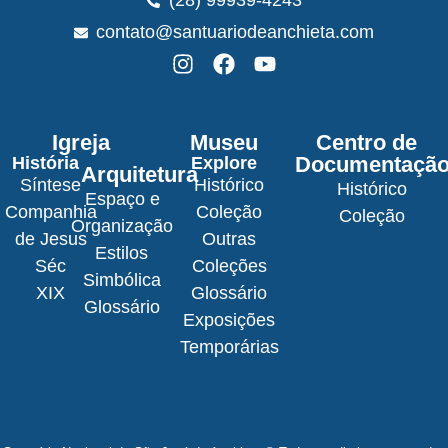
(28) 99939-4243
contato@santuariodeanchieta.com
Igreja
Museu
Centro de
Documentaçã
História
Explore
Arquitetura
Síntese
Histórico
Histórico
Espaço e
Companhia
Coleção
Coleção
Organização
de Jesus
Outras
Estilos
Séc
Coleções
Simbólica
XIX
Glossário
Glossário
Exposições
Temporárias