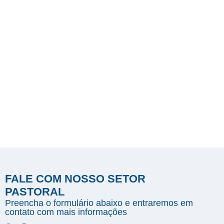
FORMAÇÃO
FORMAÇÃO
FORMAÇÃ
CATEQUÉTICA
TEOLÓGICA
LITÚRGICA
Confira
Participe
Saiba
Mais
FALE COM NOSSO SETOR
PASTORAL
Preencha o formulário abaixo e entraremos em
contato com mais informações