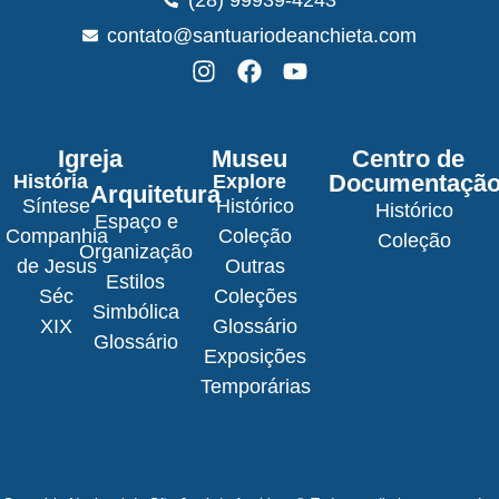
contato@santuariodeanchieta.com
Igreja
Museu
Centro de
Documentaçã
História
Explore
Arquitetura
Síntese
Histórico
Histórico
Espaço e
Companhia
Coleção
Coleção
Organização
de Jesus
Outras
Estilos
Séc
Coleções
Simbólica
XIX
Glossário
Glossário
Exposições
Temporárias