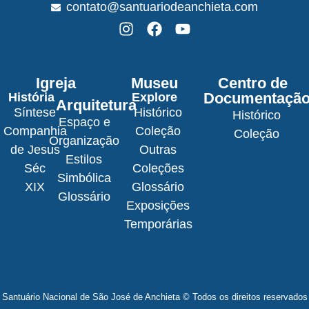
contato@santuariodeanchieta.com
Igreja
Museu
Centro de
Documentaçã
História
Explore
Arquitetura
Síntese
Histórico
Histórico
Espaço e
Companhia
Coleção
Coleção
Organização
de Jesus
Outras
Estilos
Séc
Coleções
Simbólica
XIX
Glossário
Glossário
Exposições
Temporárias
Santuário Nacional de São José de Anchieta © Todos os direitos reservados