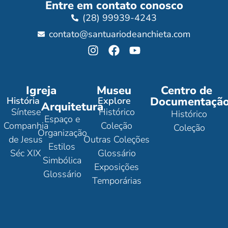
Entre em contato conosco
(28) 99939-4243
contato@santuariodeanchieta.com
Igreja
Museu
Centro de
Documentaçã
História
Explore
Arquitetura
Síntese
Histórico
Histórico
Espaço e
Companhia
Coleção
Coleção
Organização
de Jesus
Outras Coleções
Estilos
Séc XIX
Glossário
Simbólica
Exposições
Glossário
Temporárias