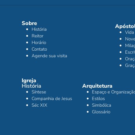
Sobre
Apóstol
História
Vida
Reitor
Nov
Horário
Mila
Contato
Escr
Agende sua visita
Oraç
Graç
Igreja
História
Arquitetura
Síntese
Espaço e Organizaçã
Companhia de Jesus
Estilos
Séc XIX
Simbólica
Glossário