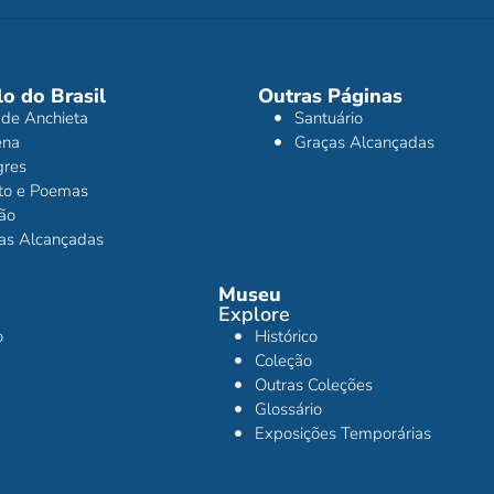
o do Brasil
Outras Páginas
 de Anchieta
Santuário
ena
Graças Alcançadas
gres
ito e Poemas
ão
as Alcançadas
Museu
Explore
o
Histórico
Coleção
Outras Coleções
Glossário
Exposições Temporárias