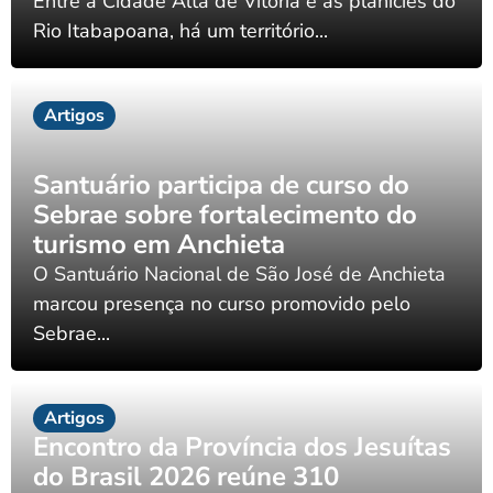
Entre a Cidade Alta de Vitória e as planícies do
Rio Itabapoana, há um território...
Artigos
Santuário participa de curso do
Sebrae sobre fortalecimento do
turismo em Anchieta
O Santuário Nacional de São José de Anchieta
marcou presença no curso promovido pelo
Sebrae...
Artigos
Encontro da Província dos Jesuítas
do Brasil 2026 reúne 310