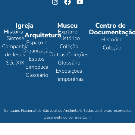
Igreja
Museu
Centro de
Documentaçã
História
Explore
Arquitetura
Síntese
Histórico
Histórico
Espaço e
Companhia
Coleção
Coleção
Organização
de Jesus
Outras Coleções
Estilos
Séc XIX
Glossário
Simbólica
Exposições
Glossário
Temporárias
Santuário Nacional de São José de Anchieta © Todos os direitos reservados
Desenvolvido por
Bee Com.